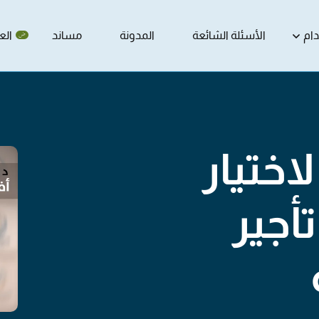
ام
الأسئلة الشائعة
المدونة
مساند
الع
اختيار
جير