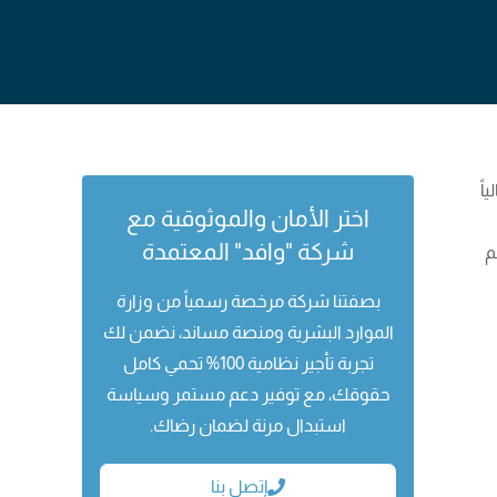
اً
اختر الأمان والموثوقية مع
شركة "وافد" المعتمدة
م
بصفتنا شركة مرخصة رسمياً من وزارة
الموارد البشرية ومنصة مساند، نضمن لك
تجربة تأجير نظامية 100% تحمي كامل
حقوقك، مع توفير دعم مستمر وسياسة
استبدال مرنة لضمان رضاك.
إتصل بنا