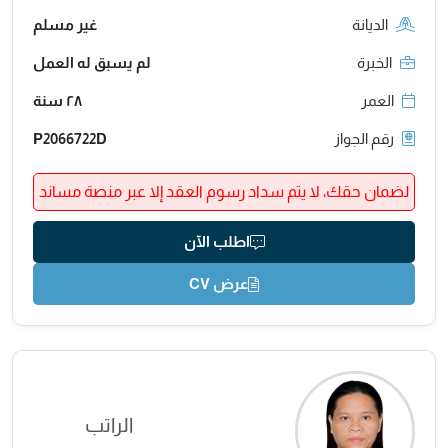
الديانة
غير مسلم
الخبرة
لم يسبق له العمل
العمر
٢٨ سنة
رقم الجواز
P2066722D
لضمان حقك، لا يتم سداد رسوم العقد إلا عبر منصة مساند
اطلب الآن
عرض CV
الراتب