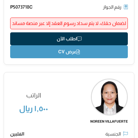
رقم الجواز
P5073718C
لضمان حقك، لا يتم سداد رسوم العقد إلا عبر منصة مساند
اطلب الآن
عرض CV
الراتب
١,٥٠٠ ريال
NOREEN VILLAFUERTE
الجنسية
الفلبين