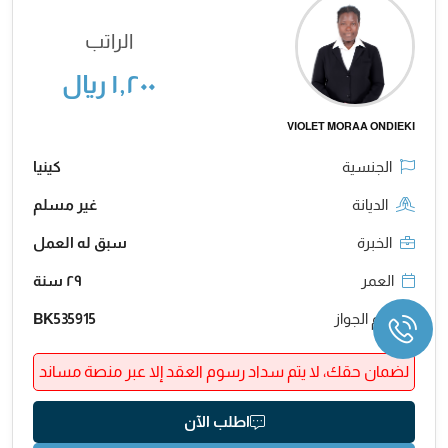
الراتب
١,٢٠٠ ريال
VIOLET MORAA ONDIEKI
الجنسية
كينيا
الديانة
غير مسلم
الخبرة
سبق له العمل
العمر
٢٩ سنة
رقم الجواز
BK535915
لضمان حقك، لا يتم سداد رسوم العقد إلا عبر منصة مساند
اطلب الآن