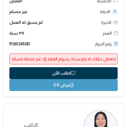
الجنسية
الفلبين
الديانة
غير مسلم
الخبرة
لم يسبق له العمل
العمر
٣٨ سنة
رقم الجواز
P2653450D
لضمان حقك، لا يتم سداد رسوم العقد إلا عبر منصة مساند
اطلب الآن
عرض CV
الراتب