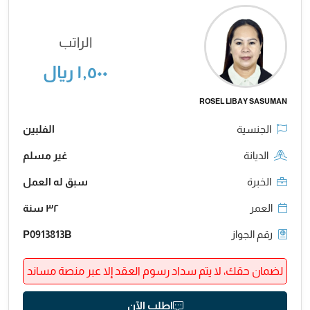
الراتب
١,٥٠٠ ريال
ROSEL LIBAY SASUMAN
الجنسية
الفلبين
الديانة
غير مسلم
الخبرة
سبق له العمل
العمر
٣٢ سنة
رقم الجواز
P0913813B
لضمان حقك، لا يتم سداد رسوم العقد إلا عبر منصة مساند
اطلب الآن