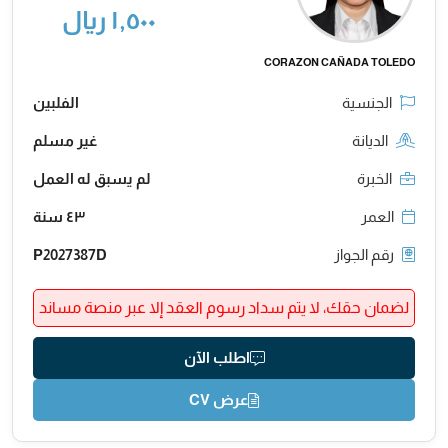
١,٥٠٠ ريال
CORAZON CAÑADA TOLEDO
الجنسية
الفلبين
الديانة
غير مسلم
الخبرة
لم يسبق له العمل
العمر
٤٣ سنة
رقم الجواز
P2027387D
لضمان حقك، لا يتم سداد رسوم العقد إلا عبر منصة مساند
اطلب الآن
عرض CV