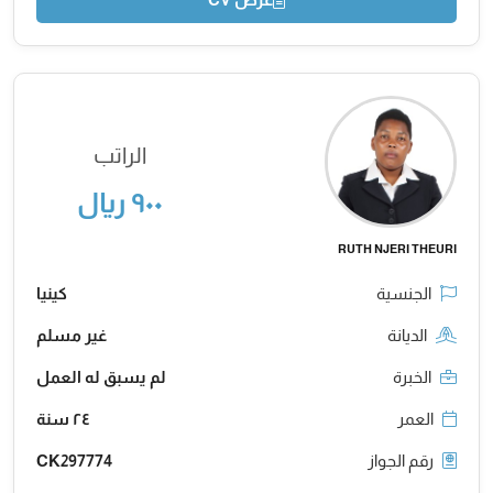
الراتب
٩٠٠ ريال
RUTH NJERI THEURI
الجنسية
كينيا
الديانة
غير مسلم
الخبرة
لم يسبق له العمل
العمر
٢٤ سنة
رقم الجواز
CK297774