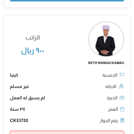
الراتب
٩٠٠ ريال
BETH WANGUI KAMAU
الجنسية
كينيا
الديانة
غير مسلم
الخبرة
لم يسبق له العمل
العمر
٣٤ سنة
رقم الجواز
CK83780