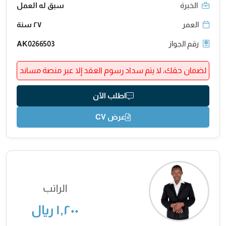
الخبرة
سبق له العمل
العمر
٢٧ سنة
رقم الجواز
AK0266503
لضمان حقك، لا يتم سداد رسوم العقد إلا عبر منصة مساند
اطلب الآن
عرض CV
الراتب
١,٢٠٠ ريال