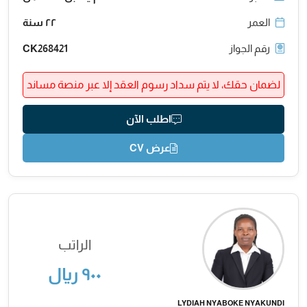
العمر
٢٢ سنة
رقم الجواز
CK268421
لضمان حقك، لا يتم سداد رسوم العقد إلا عبر منصة مساند
اطلب الآن
عرض CV
الراتب
٩٠٠ ريال
LYDIAH NYABOKE NYAKUNDI