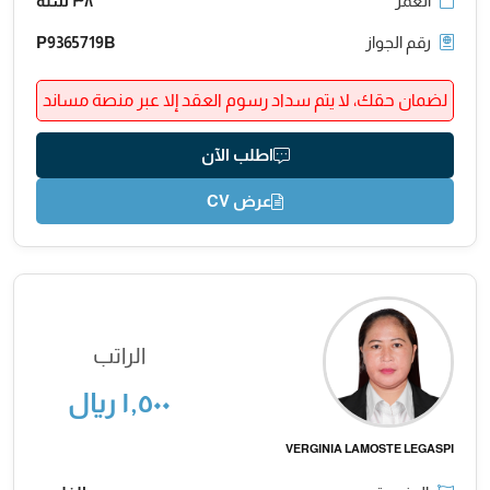
العمر
٣٨ سنة
رقم الجواز
P9365719B
لضمان حقك، لا يتم سداد رسوم العقد إلا عبر منصة مساند
اطلب الآن
عرض CV
الراتب
١,٥٠٠ ريال
VERGINIA LAMOSTE LEGASPI