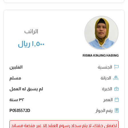
الراتب
١,٥٠٠ ريال
RISMA KINJING HABING
الجنسية
الفلبين
الديانة
مسلم
الخبرة
لم يسبق له العمل
العمر
٣٢ سنة
رقم الجواز
P0585572D
لضمان حقك، لا يتم سداد رسوم العقد إلا عبر منصة مساند