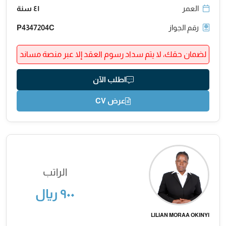
العمر
٤١ سنة
رقم الجواز
P4347204C
لضمان حقك، لا يتم سداد رسوم العقد إلا عبر منصة مساند
اطلب الآن
عرض CV
الراتب
٩٠٠ ريال
LILIAN MORAA OKINYI