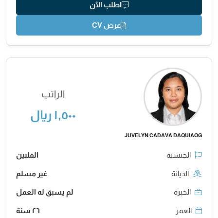
اطلب الآن
عرض CV
الراتب
١,٥٠٠ ريال
JUVELYN CADAVA DAQUIAOG
الجنسية
الفلبين
الديانة
غير مسلم
الخبرة
لم يسبق له العمل
العمر
٢٦ سنة