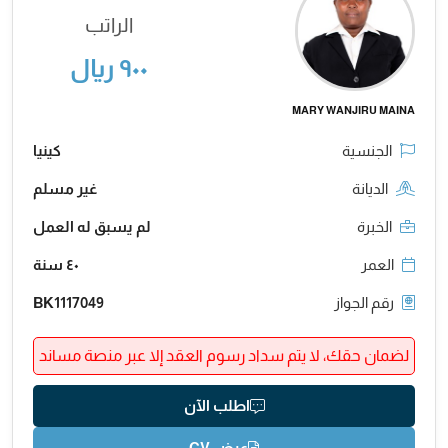
الراتب
٩٠٠ ريال
MARY WANJIRU MAINA
الجنسية
كينيا
الديانة
غير مسلم
الخبرة
لم يسبق له العمل
العمر
٤٠ سنة
رقم الجواز
BK1117049
لضمان حقك، لا يتم سداد رسوم العقد إلا عبر منصة مساند
اطلب الآن
عرض CV