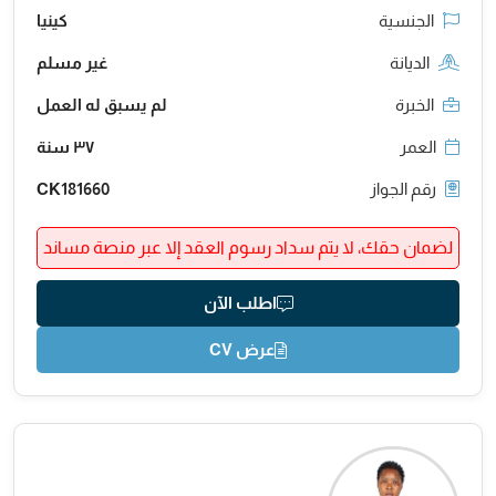
الجنسية
كينيا
الديانة
غير مسلم
الخبرة
لم يسبق له العمل
العمر
٣٧ سنة
رقم الجواز
CK181660
لضمان حقك، لا يتم سداد رسوم العقد إلا عبر منصة مساند
اطلب الآن
عرض CV