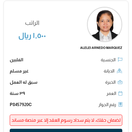
الراتب
١,٥٠٠ ريال
ALELEI ARNEDO MARQUEZ
الجنسية
الفلبين
الديانة
غير مسلم
الخبرة
سبق له العمل
العمر
٣٩ سنة
رقم الجواز
P8457920C
لضمان حقك، لا يتم سداد رسوم العقد إلا عبر منصة مساند