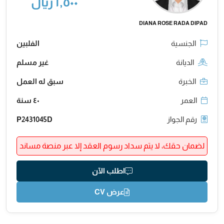
١,٥٠٠ ريال
DIANA ROSE RADA DIPAD
الجنسية
الفلبين
الديانة
غير مسلم
الخبرة
سبق له العمل
العمر
٤٠ سنة
رقم الجواز
P2431045D
لضمان حقك، لا يتم سداد رسوم العقد إلا عبر منصة مساند
اطلب الآن
عرض CV