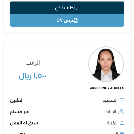
اطلب الآن
عرض CV
الراتب
١,٥٠٠ ريال
JANE DINOY AQUILES
الجنسية
الفلبين
الديانة
غير مسلم
الخبرة
سبق له العمل