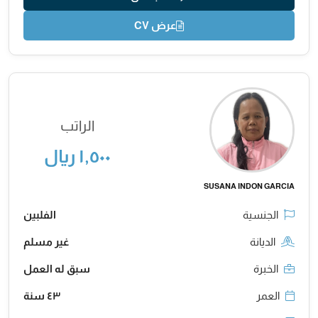
عرض CV
الراتب
١,٥٠٠ ريال
SUSANA INDON GARCIA
الجنسية
الفلبين
الديانة
غير مسلم
الخبرة
سبق له العمل
العمر
٤٣ سنة