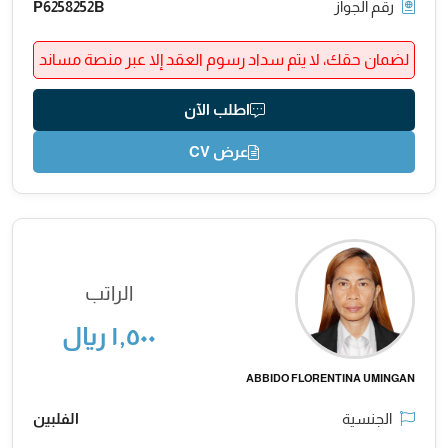
رقم الجواز
P6258252B
لضمان حقك، لا يتم سداد رسوم العقد إلا عبر منصة مساند
اطلب الآن
عرض CV
الراتب
١,٥٠٠ ريال
ABBIDO FLORENTINA UMINGAN
الجنسية
الفلبين