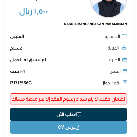
١,٥٠٠ ريال
NASRIA MANGENSAKAN PAKAMAMAN
الجنسية
الفلبين
الديانة
مسلم
الخبرة
لم يسبق له العمل
العمر
٣١ سنة
رقم الجواز
P1713586C
لضمان حقك، لا يتم سداد رسوم العقد إلا عبر منصة مساند
اطلب الآن
عرض CV