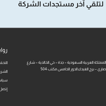
لتلقي آخر مستجدات الشركة
روا
المملكة العربية السعودية – جدة – حي الخالدية – شارع
التح
صاري – برج الغيداء الدور الخامس مكتب 504
الشرو
سياس
إتصل 