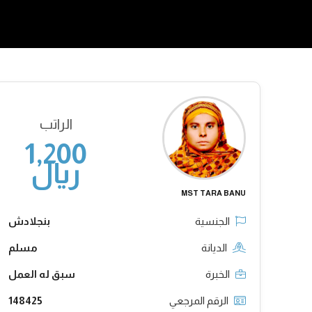
الراتب
1,200
ريال
MST TARA BANU
الجنسية
بنجلادش
الديانة
مسلم
الخبرة
سبق له العمل
الرقم المرجعي
148425