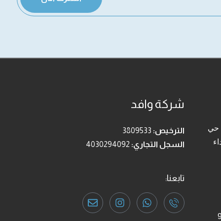
شركة وافد
 حي
الترخيص:
3809533
اء
السجل التجاري:
4030294092
تابعنا:
ى الخميس من الساعة 9