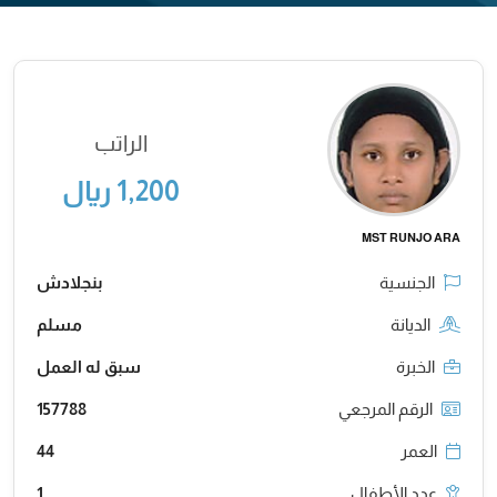
الراتب
1,200 ريال
MST RUNJO ARA
الجنسية
بنجلادش
الديانة
مسلم
الخبرة
سبق له العمل
الرقم المرجعي
157788
العمر
44
عدد الأطفال
1