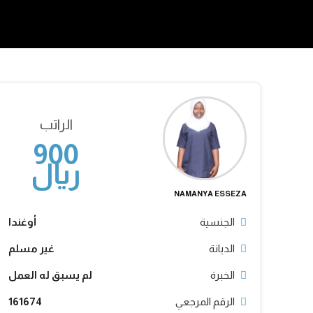
الراتب
900
ريال
NAMANYA ESSEZA
الجنسية
أوغندا
الديانة
غير مسلم
الخبرة
لم يسبق له العمل
الرقم المرجعي
161674