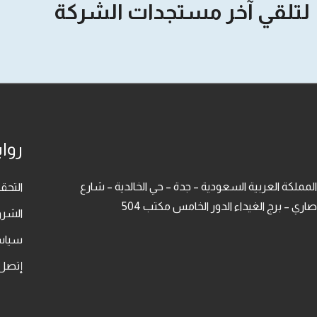
لتلقي آخر مستجدات الشركة
روا
المملكة العربية السعودية – جدة – حي الخالدية – شارع
التح
صاري – برج الغيداء الدور الخامس مكتب 504
الشرو
سياس
إتصل 