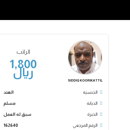
الراتب
1,800
ريال
SIDDIQ KOORIKATTIL
الجنسية
الهند
الديانة
مسلم
الخبرة
سبق له العمل
الرقم المرجعي
162640