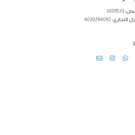
خيص:
3809533
ل التجاري:
4030294092
: