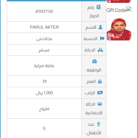
رقم
A11817130
الجواز
الاسم
PARUL AKTER
الجنسية
بنجلادش
الديانة
مسلم
عاملة منزلية
الوظيفة
العمر
39
الراتب
1,000 ريال
الحالة
متزوج
الاجتماعية
عدد
0
الأطفال