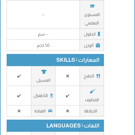
المستوى
--
التعليمي
الطول
-- سم
الوزن
50 كجم
المهارات | SKILLS
الطبخ
❌
✔️
الغسيل
✔️
الأطفال
✔️
التنظيف
الخياطة
❌
القيادة
❌
اللغات | LANGUAGES