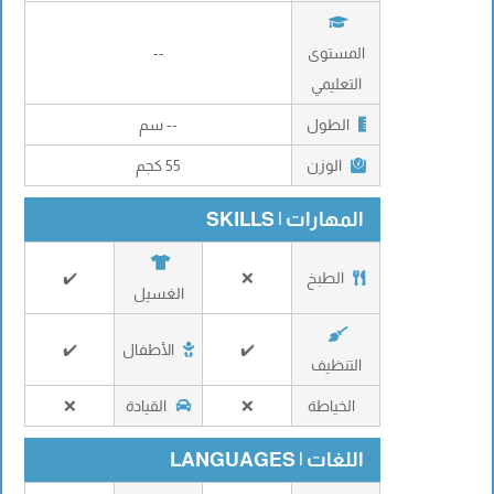
المستوى
--
التعليمي
الطول
-- سم
الوزن
55 كجم
المهارات | SKILLS
الطبخ
❌
✔️
الغسيل
✔️
الأطفال
✔️
التنظيف
الخياطة
❌
القيادة
❌
اللغات | LANGUAGES