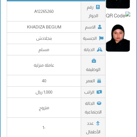
رقم
A12265260
الجواز
الاسم
KHADIZA BEGUM
الجنسية
بنجلادش
الديانة
مسلم
عاملة منزلية
الوظيفة
العمر
40
الراتب
1,000 ريال
الحالة
متزوج
الاجتماعية
عدد
-1
الأطفال