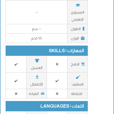
المستوى
--
التعليمي
الطول
-- سم
الوزن
55 كجم
المهارات | SKILLS
الطبخ
❌
✔️
الغسيل
✔️
✔️
التنظيف
الأطفال
الخياطة
❌
القيادة
❌
اللغات | LANGUAGES