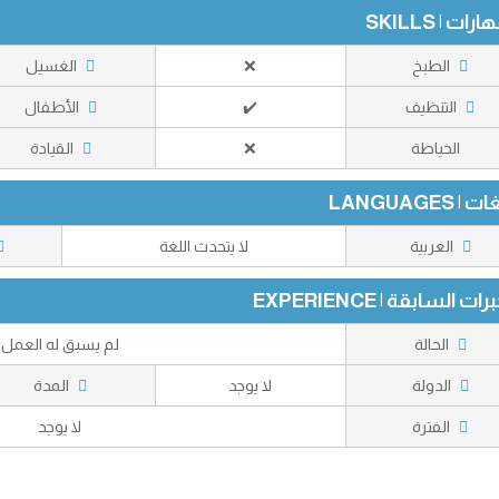
رات | SKILLS
الطبخ
❌
الغسيل
التنظيف
✔️
الأطفال
الخياطة
❌
القيادة
 | LANGUAGES
العربية
لا يتحدث اللغة
رات السابقة | EXPERIENCE
الحالة
لم يسبق له العمل
الدولة
لا يوجد
المدة
الفترة
لا يوجد