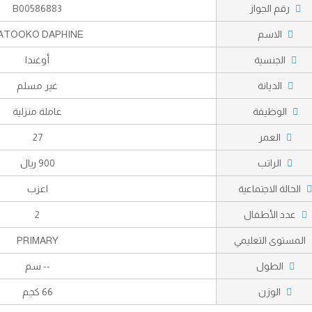
رقم الجواز
B00586883
الاسم
ATOOKO DAPHINE
الجنسية
أوغندا
الديانة
غير مسلم
الوظيفة
عاملة منزلية
العمر
27
الراتب
900 ريال
الحالة الاجتماعية
اعزب
عدد الأطفال
2
المستوى التعليمي
PRIMARY
الطول
-- سم
الوزن
66 كجم