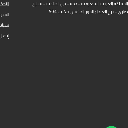
المملكة العربية السعودية – جدة – حي الخالدية – شارع
التح
صاري – برج الغيداء الدور الخامس مكتب 504
الشرو
سياس
إتصل 