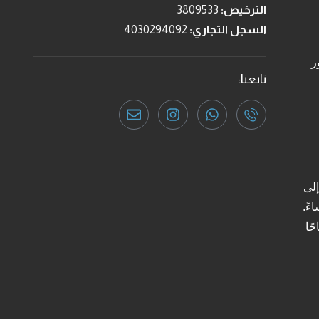
الترخيص:
3809533
السجل التجاري:
4030294092
ر
تابعنا:
لى
صباحًا حتى 9 مساءً.
 الساعة 9 صباحًا