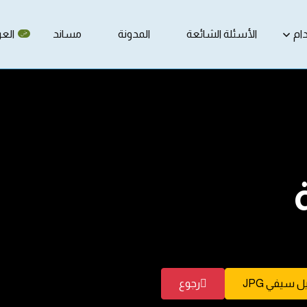
ام
الأسئلة الشائعة
المدونة
مساند
العر
 سيفي JPG
رجوع