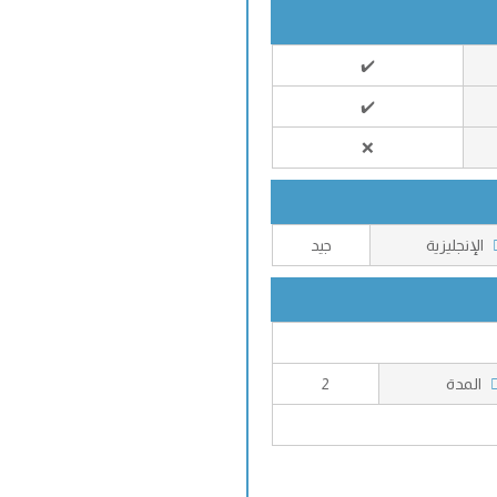
✔️
✔️
❌
الإنجليزية
جيد
المدة
2