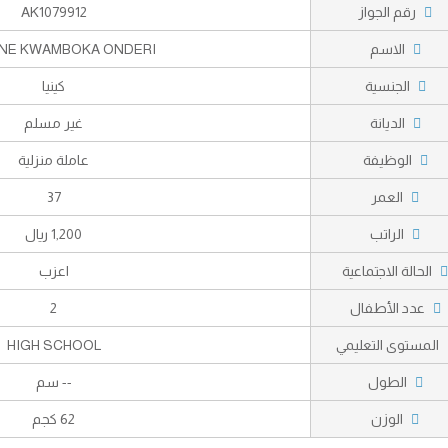
رقم الجواز
AK1079912
الاسم
INE KWAMBOKA ONDERI
الجنسية
كينيا
الديانة
غير مسلم
الوظيفة
عاملة منزلية
العمر
37
الراتب
1,200 ريال
الحالة الاجتماعية
اعزب
عدد الأطفال
2
المستوى التعليمي
HIGH SCHOOL
الطول
-- سم
الوزن
62 كجم