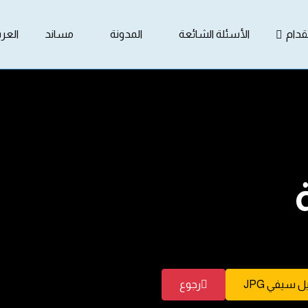
دام
الأسئلة الشائعة
المدونة
مساند
العرب
 سيفي JPG
رجوع