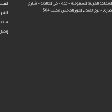
المملكة العربية السعودية – جدة – حي الخالدية – شارع
التح
صاري – برج الغيداء الدور الخامس مكتب 504
الشرو
سياس
إتصل 