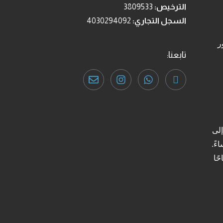
الترخيص:
3809533
السجل التجاري:
4030294092
ر
تابعنا:
لى
صباحًا حتى 9 مساءً.
 الساعة 9 صباحًا