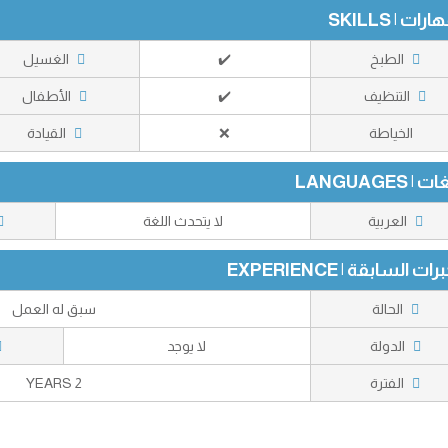
رات | SKILLS
الطبخ
✔️
الغسيل
التنظيف
✔️
الأطفال
الخياطة
❌
القيادة
 | LANGUAGES
العربية
لا يتحدث اللغة
رات السابقة | EXPERIENCE
الحالة
سبق له العمل
الدولة
لا يوجد
الفترة
2 YEARS