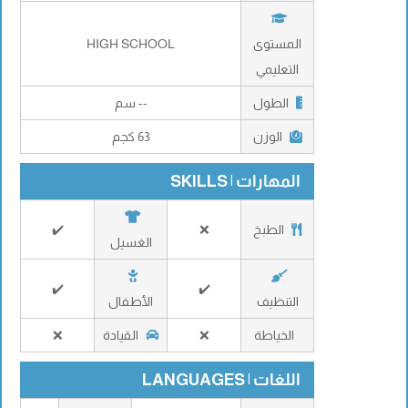
المستوى
HIGH SCHOOL
التعليمي
الطول
-- سم
الوزن
63 كجم
المهارات | SKILLS
الطبخ
❌
✔️
الغسيل
✔️
✔️
التنظيف
الأطفال
الخياطة
❌
القيادة
❌
اللغات | LANGUAGES