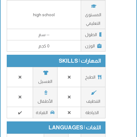
المستوى
high school
التعليمي
الطول
-- سم
الوزن
0 كجم
المهارات | SKILLS
الطبخ
❌
❌
الغسيل
❌
❌
التنظيف
الأطفال
الخياطة
❌
القيادة
✔️
اللغات | LANGUAGES