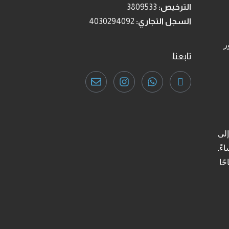
الترخيص:
3809533
السجل التجاري:
4030294092
ر
تابعنا:
لى
صباحًا حتى 9 مساءً.
 الساعة 9 صباحًا