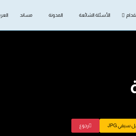
دام
الأسئلة الشائعة
المدونة
مساند
العرب
 سيفي JPG
رجوع