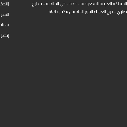
المملكة العربية السعودية – جدة – حي الخالدية – شارع
التح
صاري – برج الغيداء الدور الخامس مكتب 504
الشرو
سياس
إتصل 