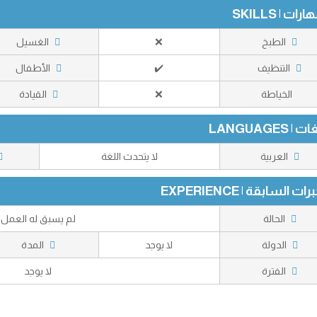
رات | SKILLS
الطبخ
❌
الغسيل
التنظيف
✔️
الأطفال
الخياطة
❌
القيادة
 | LANGUAGES
العربية
لا يتحدث اللغة
رات السابقة | EXPERIENCE
الحالة
لم يسبق له العمل
الدولة
لا يوجد
المدة
الفترة
لا يوجد